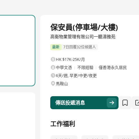
全職
保安員(停車場/大樓)
高衞物業管理有限公司一聽濤雅苑
最新
7日回覆32位候選人
HK $17K-25K/月
中學文憑
不限經驗
僅香港永久居民
6天/週, 早更/中更/夜更
馬鞍山
傳送投遞消息
工作福利