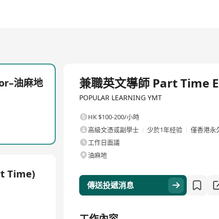
全職
兼職英文導師 Part Time E
tor–油麻地
POPULAR LEARNING YMT
HK $100-200/小時
高級文憑或副學士
少於1年经验
僅香港永
工作日面議
油麻地
t Time)
傳送投遞消息
工作內容