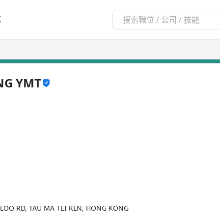
區
NG YMT
RLOO RD, TAU MA TEI KLN, HONG KONG