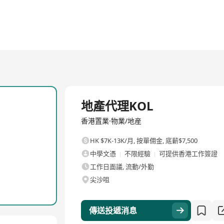
全職
地產代理KOL
香港置業·物業/地産
HK $7K-13K/月
,
按單佣金, 底薪$7,500
中學文憑
不限經驗
可提供香港工作簽證
工作日面議, 流動/外勤
尖沙咀
傳送投遞消息