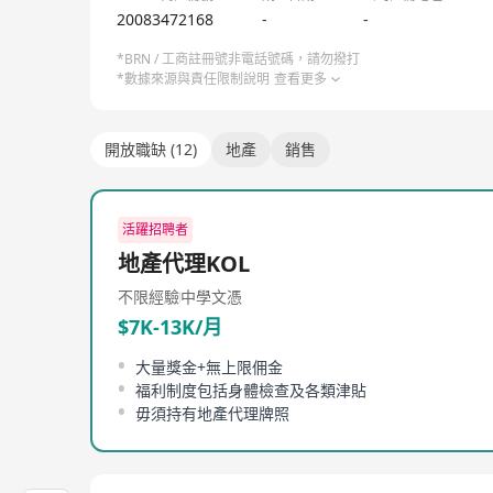
20083472168
-
-
*BRN / 工商註冊號非電話號碼，請勿撥打
*數據來源與責任限制說明
查看更多
開放職缺 (12)
地產
銷售
活躍招聘者
地產代理KOL
不限經驗
中學文憑
$7K-13K/月
大量獎金+無上限佣金
福利制度包括身體檢查及各類津貼
毋須持有地產代理牌照