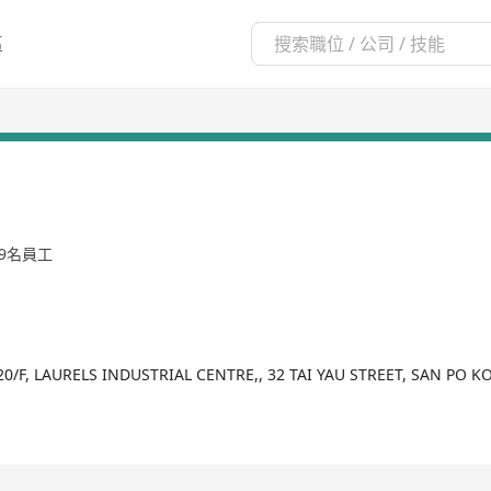
區
99名員工
20/F, LAURELS INDUSTRIAL CENTRE,, 32 TAI YAU STREET, SAN P