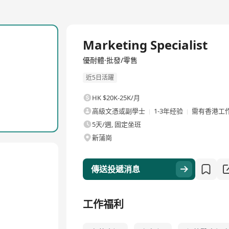
全職
Marketing Specialist
優耐體·批發/零售
近5日活躍
HK $20K-25K/月
高級文憑或副學士
1-3年经验
需有香港工
5天/週, 固定坐班
新蒲崗
傳送投遞消息
工作福利