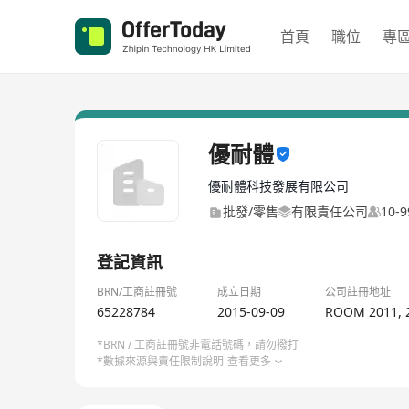
首頁
職位
專
優耐體
優耐體科技發展有限公司
批發/零售
有限責任公司
10-
登記資訊
BRN/工商註冊號
成立日期
公司註冊地址
65228784
2015-09-09
ROOM 2011, 
*BRN / 工商註冊號非電話號碼，請勿撥打
*數據來源與責任限制說明
查看更多