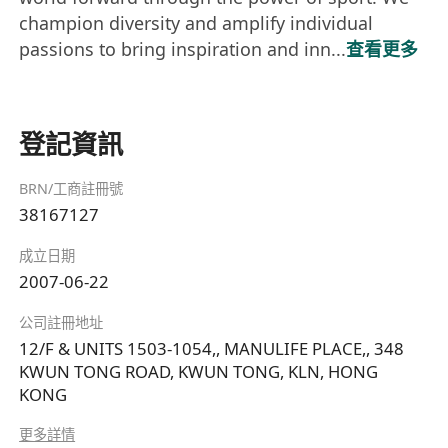
champion diversity and amplify individual
passions to bring inspiration and inn...
查看更多
登記資訊
BRN/工商註冊號
38167127
成立日期
2007-06-22
公司註冊地址
12/F & UNITS 1503-1054,, MANULIFE PLACE,, 348
KWUN TONG ROAD, KWUN TONG, KLN, HONG
KONG
更多詳情