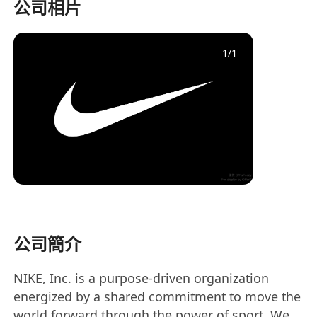
公司相片
1
/
1
公司簡介
NIKE, Inc. is a purpose-driven organization
energized by a shared commitment to move the
world forward through the power of sport. We