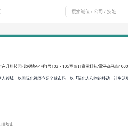
區
升科技园·北领地A-1楼1层103、105室
IT資訊科技/電子商務
100
交通和机器人领域，以国际化视野立足全球市场，以「简化人和物的移动，让
业务区域，12个子公司，产品遍布全球超100个国家和地区。
称∶九号公司，证券代码∶ 689009 ），成为中国境内上市企业中「VIE
为九号品牌全球代言人。
註冊地址