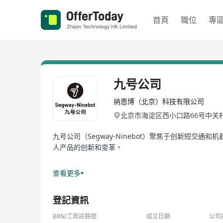
首頁
職位
專
九号公司
纳恩博（北京）科技有限公司
北京市海淀区西小口路66号中关村东
九号公司（Segway-Ninebot）聚焦于创新短
人产品的创新和变革。
公司成立于2012年，在全球拥有亚太、欧洲、美洲三大
查看更多
2020年10月29日，九号公司在科创板成功上市（证券简
登記資訊
2022年7月5日，九号公司官宣新生代演员易烊千玺成
BRN/工商註冊號
成立日期
公司