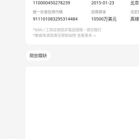
110000450278239
2015-01-23
北京
統一社會信用代碼
註冊資本
法定
911101083295314484
10500万美元
高禄
*BRN / 工商註冊號非電話號碼，請勿撥打
*數據來源與責任限制說明
查看更多
開放職缺