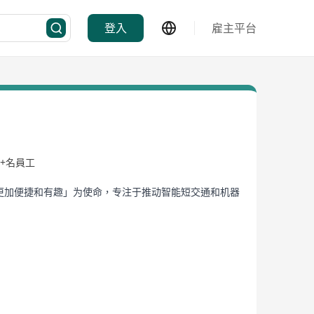
登入
雇主平台
0+名員工
生活更加便捷和有趣」为使命，专注于推动智能短交通和机器
+CDR第一股」。