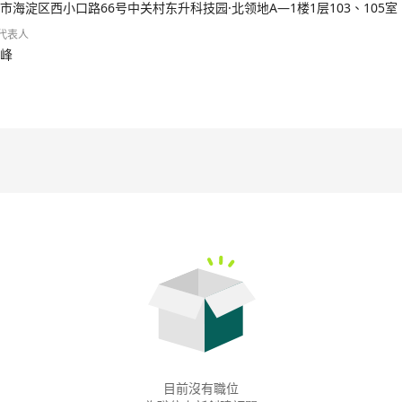
市海淀区西小口路66号中关村东升科技园·北领地A—1楼1层103、105室
代表人
峰
目前沒有職位