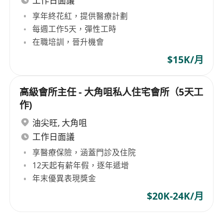
工作日面議
享年終花紅，提供醫療計劃
每週工作5天，彈性工時
在職培訓，晉升機會
$15K/月
高級會所主任 - 大角咀私人住宅會所（5天工
作)
油尖旺
,
大角咀
工作日面議
享醫療保險，涵蓋門診及住院
12天起有薪年假，逐年遞增
年末優異表現獎金
$20K-24K/月