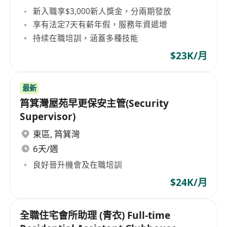
新入職享$3,000新人獎金，分兩期發放
享有法定7天有薪年假，服務年資遞增
持续在職培訓，涵蓋多種技能
$23K/月
最新
筲箕灣屋苑早更保安主管(Security
Supervisor)
東區
,
筲箕灣
6天/週
良好晉升機會及在職培訓
$24K/月
全職住宅會所助理 (青衣) Full-time