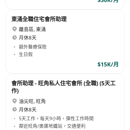
$30K/月
東涌全職住宅會所助理
離島區
,
東涌
月休8天
額外醫療保險
生日假
$15K/月
會所助理 - 旺角私人住宅會所 (全職) (5天工
作)
油尖旺
,
旺角
月休8天
5天工作，每天9小時，彈性工作時間
鄰近旺角/奧運地鐵站，交通便利