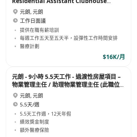
Residential Assistant Clubhouse
Officer (Tsing Yi)
元朗
,
元朗
工作日面議
提供在職有薪培訓
每週工作五天至五天半，設彈性工作時間安排
醫療計劃
$16K/月
元朗 - 9小時 5.5天工作 - 過渡性房屋項目 –
物業管理主任 / 助理物業管理主任 (此職位
需走兩個盤)
元朗
,
元朗
5.5天/週
5.5天工作週，12天年假
績效獎金制度
額外醫療保險