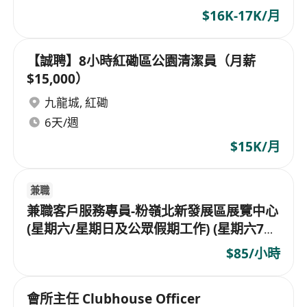
$16K-17K/月
【誠聘】8小時紅磡區公園清潔員（月薪
$15,000）
九龍城
,
紅磡
6天/週
$15K/月
兼職
兼職客戶服務專員-粉嶺北新發展區展覽中心
(星期六/星期日及公眾假期工作) (星期六7小
時 日薪 $622.2 /星期日8小時日薪 $711.1)
$85/小時
會所主任 Clubhouse Officer