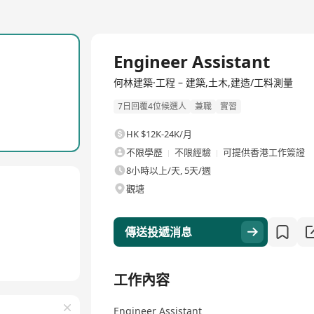
全職
Engineer Assistant
何林建築·工程 – 建築,土木,建造/工料測量
7日回覆4位候選人
兼職
實習
HK $12K-24K/月
不限學歷
不限經驗
可提供香港工作簽證
8小時以上/天, 5天/週
觀塘
傳送投遞消息
工作內容
Engineer Assistant