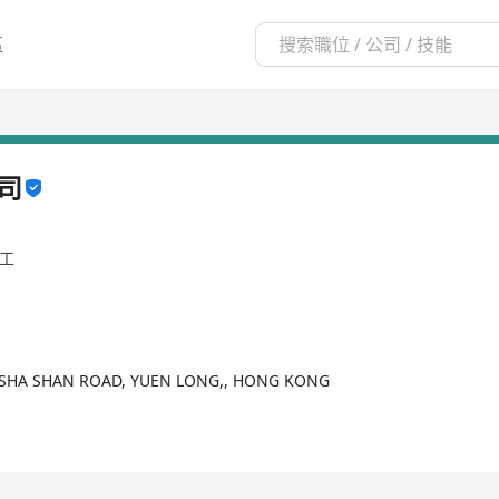
區
司
員工
K SHA SHAN ROAD, YUEN LONG,, HONG KONG