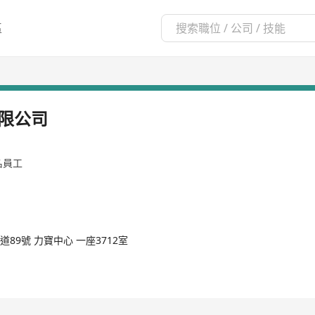
區
限公司
9名員工
道89號 力寶中心 一座3712室