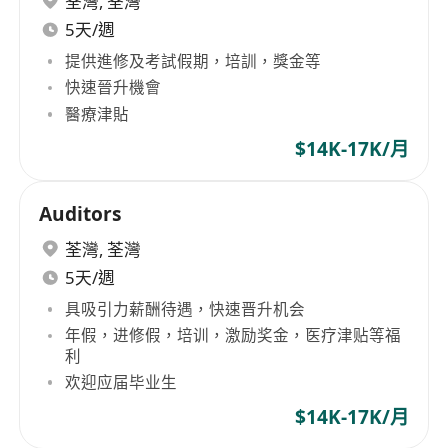
荃灣
,
荃灣
5天/週
提供進修及考試假期，培訓，獎金等
快速晉升機會
醫療津貼
$14K-17K/月
Auditors
荃灣
,
荃灣
5天/週
具吸引力薪酬待遇，快速晋升机会
年假，进修假，培训，激励奖金，医疗津贴等福
利
欢迎应届毕业生
$14K-17K/月