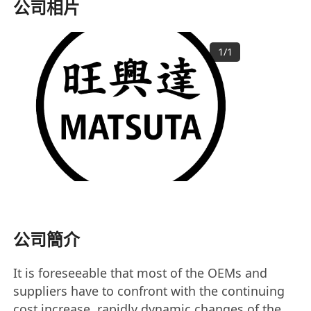
公司相片
1
/
1
公司簡介
It is foreseeable that most of the OEMs and
suppliers have to confront with the continuing
cost increase, rapidly dynamic changes of the