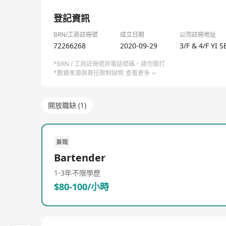
1/1
登記資訊
BRN/工商註冊號
成立日期
公司註冊地址
72266268
2020-09-29
3/F & 4/F Y
*BRN / 工商註冊號非電話號碼，請勿撥打
*數據來源與責任限制說明
查看更多
開放職缺 (1)
兼職
Bartender
1-3年
不限學歷
$80-100/小時