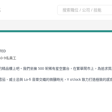
區
TED
0-9名員工
精品樓上吧。我們坐擁 500 呎稀有星空露台，在繁華鬧市上，為追求
雪茄、威士忌與 Lo-fi 音樂交織的微醺時光，Y o'clock 致力打造
圍與獨特的會員機制，重新定義尖沙咀的都會生活質感。