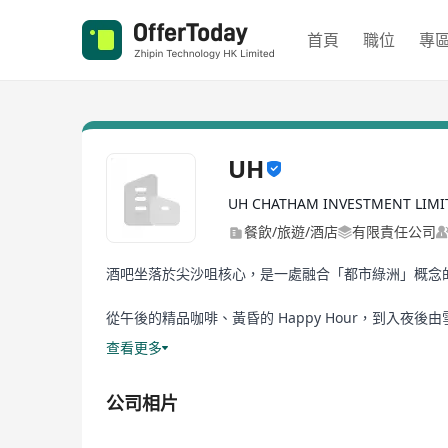
首頁
職位
專
UH
UH CHATHAM INVESTMENT LIMI
餐飲/旅遊/酒店
有限責任公司
酒吧坐落於尖沙咀核心，是一處融合「都市綠洲」概念的
從午後的精品咖啡、黃昏的 Happy Hour，到入夜後由
專屬私人派對與商務聚會的首選場所。我們以優雅的氛
查看更多
公司相片