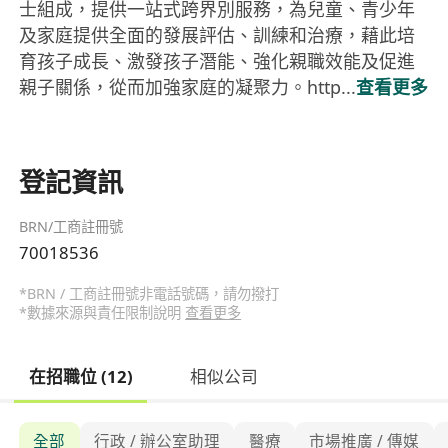
士組成，提供一站式跨界別服務，為兒童、青少年
及家庭提供全面的發展評估、訓練和治療，藉此培
育孩子成長、激發孩子潛能、強化親職效能及促進
親子關係，從而加強家庭的凝聚力。http...
查看更多
登記資訊
BRN/工商註冊號
70018536
*BRN / 工商註冊號非電話號碼，請勿撥打
*數據來源與責任限制說明
查看更多
在招職位 (12)
相似公司
全部
行政 / 辦公室助理
醫療
市場推廣 / 傳媒