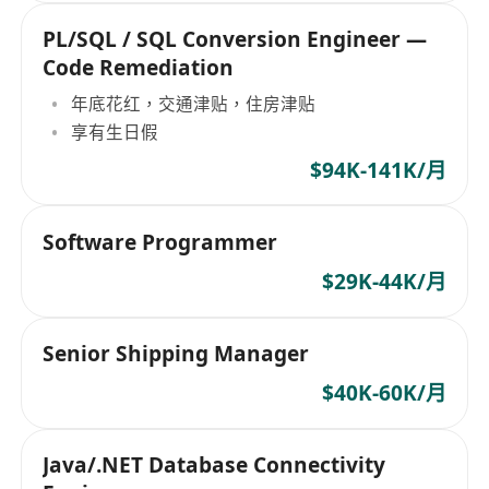
PL/SQL / SQL Conversion Engineer —
Code Remediation
年底花红，交通津贴，住房津贴
享有生日假
$94K-141K/月
Software Programmer
$29K-44K/月
Senior Shipping Manager
$40K-60K/月
Java/.NET Database Connectivity