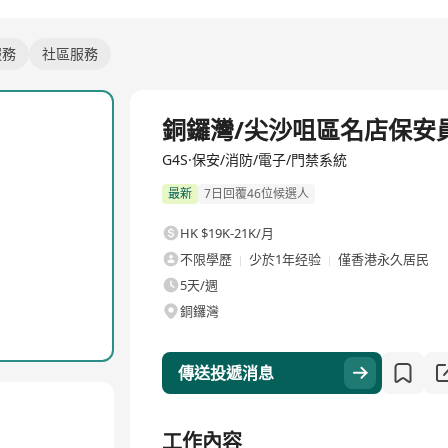
服務
社區服務
全職
銅鑼灣/尖沙咀區名店保安
G4S·保安/消防/電子/門禁系統
最新
7日回覆46位候選人
HK $19K-21K/月
不限學歷
少於1年经验
僅香港永久居民
5天/週
銅鑼灣
傳送投遞消息
工作內容