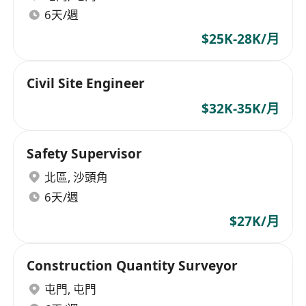
6天/週
$25K-28K/月
Civil Site Engineer
$32K-35K/月
Safety Supervisor
北區
,
沙頭角
6天/週
$27K/月
Construction Quantity Surveyor
屯門
,
屯門