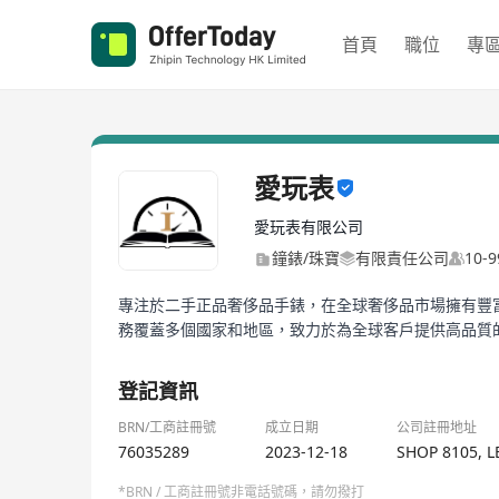
首頁
職位
專
愛玩表
愛玩表有限公司
鐘錶/珠寶
有限責任公司
10-
專注於二手正品奢侈品手錶，在全球奢侈品市場擁有豐
務覆蓋多個國家和地區，致力於為全球客戶提供高品質
登記資訊
BRN/工商註冊號
成立日期
公司註冊地址
76035289
2023-12-18
SHOP 8105, 
*BRN / 工商註冊號非電話號碼，請勿撥打