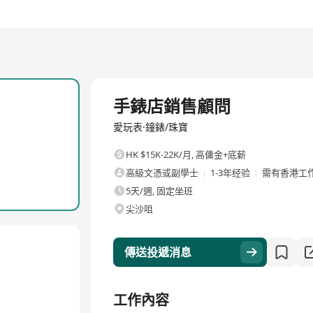
全職
手錶店銷售顧問
愛玩表·鐘錶/珠寶
HK $15K-22K/月
,
高傭金+底薪
高級文憑或副學士
1-3年经验
需有香港工
5天/週, 固定坐班
尖沙咀
傳送投遞消息
工作內容