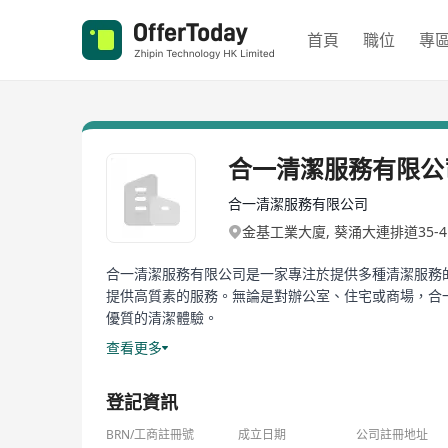
首頁
職位
專
合一清潔服務有限公
合一清潔服務有限公司
金基工業大廈, 葵涌大連排道35-
合一清潔服務有限公司是一家專注於提供多種清潔服務
提供高質素的服務。無論是對辦公室、住宅或商場，合
優質的清潔體驗。
查看更多
Unity Cleaning Services Co., Ltd is a company dedic
control, and disinfection. The company emphasizes
登記資訊
customers. Whether it's offices, residential areas
adheres to putting customer needs first, striving 
BRN/工商註冊號
成立日期
公司註冊地址