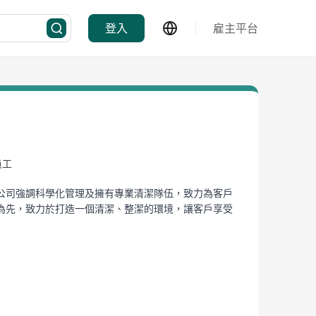
登入
雇主平台
員工
公司強調科學化管理及擁有專業清潔隊伍，致力為客戶
為先，致力於打造一個清潔、整潔的環境，讓客戶享受
ration cover daily cleaning, stone care, pest
itted to providing high-quality service for
comprehensive cleaning solutions. The company
oy premium cleaning experiences.