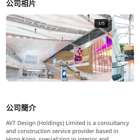
公司相片
1
/
5
公司簡介
AVT Design (Holdings) Limited is a consultancy
and construction service provider based in
Hong Kong, specializing in interior and