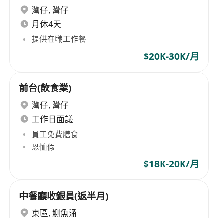
灣仔
,
灣仔
月休4天
提供在職工作餐
$20K-30K/月
前台(飲食業)
灣仔
,
灣仔
工作日面議
員工免費膳食
恩恤假
$18K-20K/月
中餐廳收銀員(返半月)
東區
,
鰂魚涌