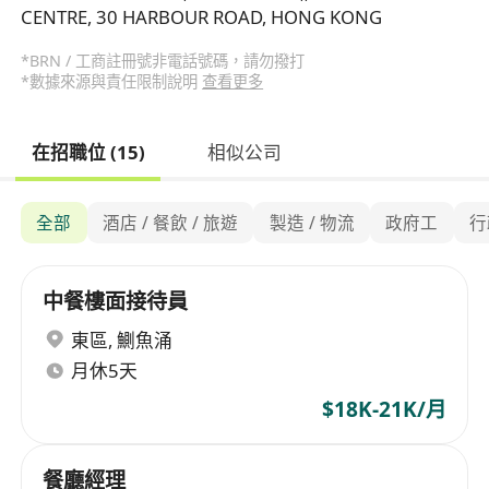
CENTRE, 30 HARBOUR ROAD, HONG KONG
*BRN / 工商註冊號非電話號碼，請勿撥打
*數據來源與責任限制說明
查看更多
在招職位 (15)
相似公司
全部
酒店 / 餐飲 / 旅遊
製造 / 物流
政府工
行
中餐樓面接待員
東區
,
鰂魚涌
月休5天
$18K-21K/月
餐廳經理