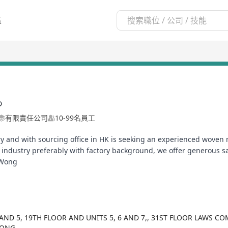
區
D
有限責任公司
10-99名員工
try and with sourcing office in HK is seeking an experienced woven 
 industry preferably with factory background, we offer generous sa
 Wong
3 AND 5, 19TH FLOOR AND UNITS 5, 6 AND 7,, 31ST FLOOR LAWS
KONG