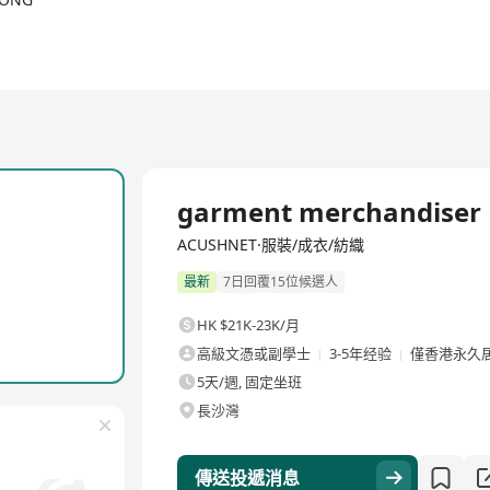
全職
garment merchandiser
ACUSHNET·服裝/成衣/紡織
最新
7日回覆15位候選人
HK $21K-23K/月
高級文憑或副學士
3-5年经验
僅香港永久
5天/週, 固定坐班
長沙灣
傳送投遞消息