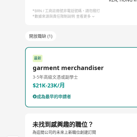
*BRN / 工商註冊號非電話號碼，請勿撥打
*數據來源與責任限制說明
查看更多
開放職缺 (1)
最新
garment merchandiser
3-5年
高級文憑或副學士
$21K-23K/月
成為最早的申請者
未找到感興趣的職位？
為這間公司的未來上新職位創建訂閱