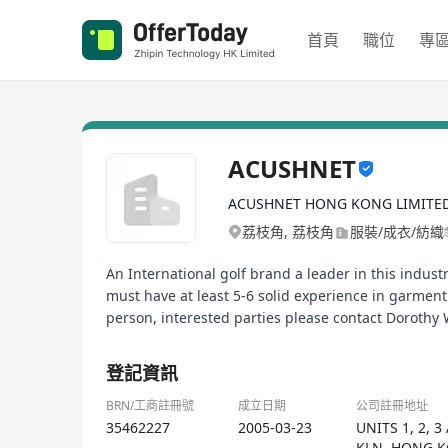
首頁
職位
專
ACUSHNET
ACUSHNET HONG KONG LIMITE
荔枝角, 荔枝角
服裝/成衣/紡織
An International golf brand a leader in this indus
must have at least 5-6 solid experience in garment
person, interested parties please contact Dorothy
登記資訊
BRN/工商註冊號
成立日期
公司註冊地址
35462227
2005-03-23
UNITS 1, 2, 
KLN, HONG 