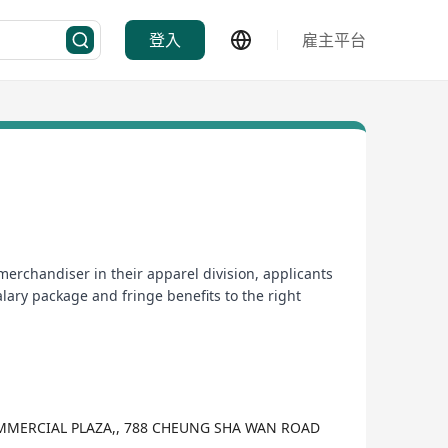
登入
雇主平台
merchandiser in their apparel division, applicants
lary package and fringe benefits to the right
 COMMERCIAL PLAZA,, 788 CHEUNG SHA WAN ROAD