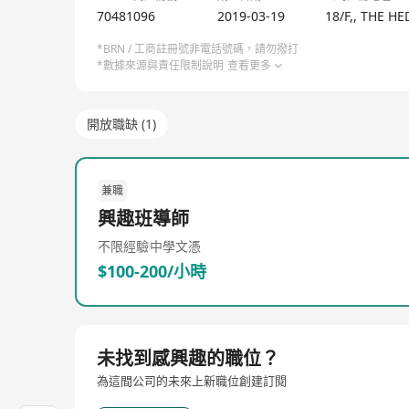
70481096
2019-03-19
18/F,, THE 
*BRN / 工商註冊號非電話號碼，請勿撥打
*數據來源與責任限制說明
查看更多
開放職缺 (1)
兼職
興趣班導師
不限經驗
中學文憑
$100-200/小時
未找到感興趣的職位？
為這間公司的未來上新職位創建訂閱