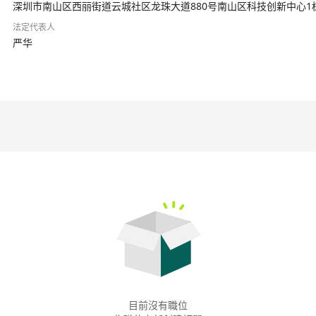
房地产、制造业等行业的领先企业。公司在以信息技术助推客户的商业升级
深圳市南山区西丽街道云城社区龙珠大道880号南山区科技创新中心1栋1
优质客户进行业务全价值链的紧密合作，营造良好生态，用创新来共同改
法定代表人
严华
目前沒有職位