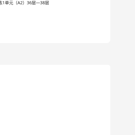
中，采用“匹配、联合”的战略与客户做深度合作，从而
单元（A2）36层—38层
变世界。