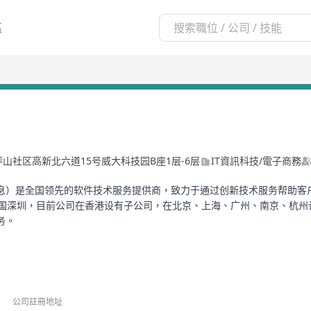
區
山社区高新北六道15号威大科技园B座1层-6层
IT資訊科技/電子商務
息）是全国领先的软件技术服务提供商，致力于通过创新技术服务帮助客户
位于中国深圳，目前公司在香港设有子公司，在北京、上海、广州、南京、杭
务。
富的实战技术资源、专业人才资源、标杆客户资源，并构建了逐步成熟的
技术，是首批对大数据、云计算、物联网、人工智能、移动、社交、信息
场景做深入研究，以洞察行业特性和本质，开发并成功实践行业解决方案
公司註冊地址