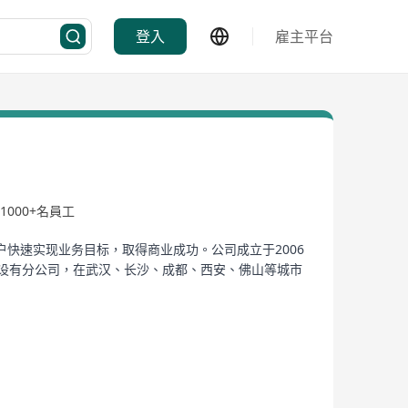
登入
雇主平台
1000+名員工
快速实现业务目标，取得商业成功。公司成立于2006
州设有分公司，在武汉、长沙、成都、西安、佛山等城市
过程实施与质量管控体系，这些软实力构成了法本信息
安全等核心技术做成功应用的服务商之一，有着领先的
。