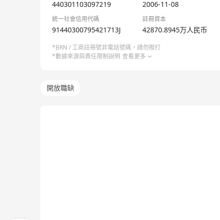
法本信息客户遍布金融、互联网、通信、物流、航空、
440301103097219
2006-11-08
形成了丰富而优秀的客户资源。在未来，我们将通过和
統一社會信用代碼
註冊資本
91440300795421713J
42870.8945万人民币
*BRN / 工商註冊號非電話號碼，請勿撥打
*數據來源與責任限制說明
查看更多
開放職缺