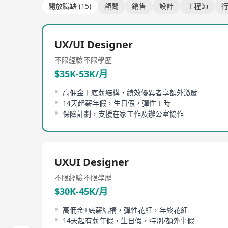
開放職缺 (15)
顧問
銷售
設計
工程師
行
UX/UI Designer
不限經驗
不限學歷
$35K-53K/月
高佣金＋底薪結構，績效優異者享額外激勵
14天起薪年假，生日假，彈性工時
保險計劃，支援在家工作及辦公室協作
UXUI Designer
不限經驗
不限學歷
$30K-45K/月
高佣金+底薪結構，彈性花紅，年終花紅
14天起有薪年假，生日假，特別/額外事假