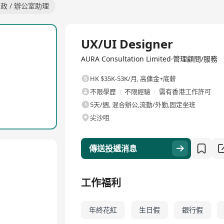
政 / 辦公室助理
全職
UX/UI Designer
AURA Consultation Limited·管理顧問/服務
HK $35K-53K/月
,
高傭金+底薪
不限學歷
不限經驗
需有香港工作許可
5天/週, 混合辦公,流動/外勤,固定坐班
尖沙咀
傳送投遞消息
工作福利
年終花紅
生日假
銀行假