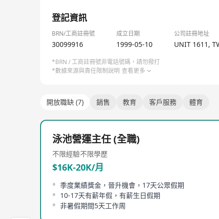
1/3
登記資訊
BRN/工商註冊號
成立日期
公司註冊地址
30099916
1999-05-10
UNIT 1611, 
*BRN / 工商註冊號非電話號碼，請勿撥打
*數據來源與責任限制說明
查看更多
開放職缺 (7)
銷售
教育
客戶服務
體育
泳池營運主任 (全職)
不限經驗
不限學歷
$16K-20K/月
季度業績獎金，晉升機會，17天公眾假期
10-17天有薪年假，有薪生日假期
非暑假期間5天工作周