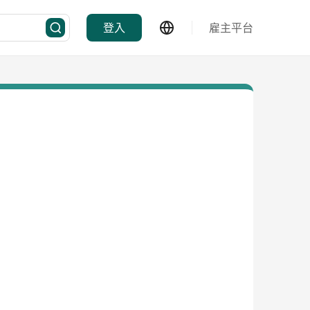
登入
雇主平台
池，並於澳洲悉尼及布里斯班設有分校，提供專業游泳課