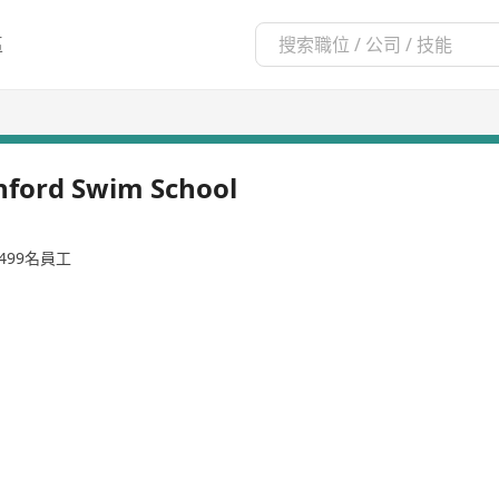
區
rd Swim School
-499名員工
間榮獲多個國際專業認證游泳學校，現時於香港營運超過20個室內暖水泳