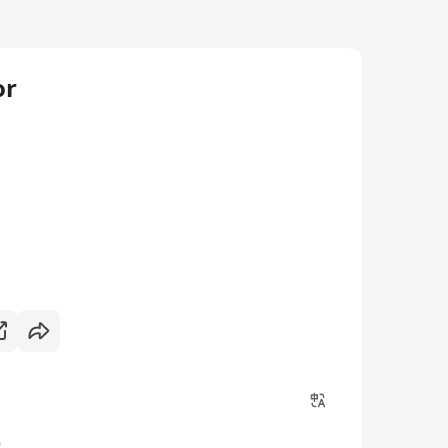
or
時）