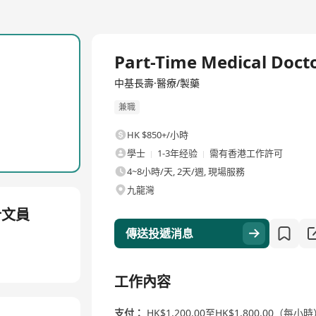
Part-Time Medical Doct
中基長壽·醫療/製藥
兼職
HK $850+/小時
學士
1-3年经验
需有香港工作許可
4~8小時/天, 2天/週, 現場服務
九龍灣
會計文員
傳送投遞消息
工作內容
支付：
HK$1,200.00至HK$1,800.00（每小