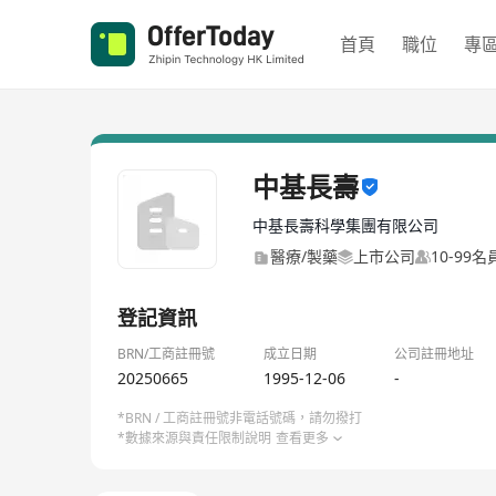
首頁
職位
專
中基長壽
中基長壽科學集團有限公司
醫療/製藥
上市公司
10-99
登記資訊
BRN/工商註冊號
成立日期
公司註冊地址
20250665
1995-12-06
-
*BRN / 工商註冊號非電話號碼，請勿撥打
*數據來源與責任限制說明
查看更多