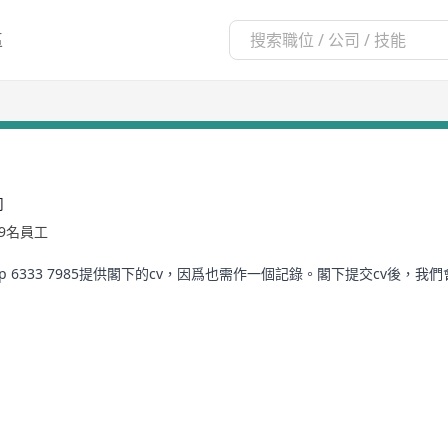
區
司
99名員工
 6333 7985提供閣下的cv，因爲也需作一個記錄。閣下提交cv後，我