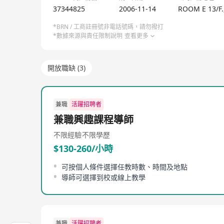
37344825
2006-11-14
ROOM E 13/F
*BRN / 工商註冊號非電話號碼，請勿撥打
*數據來源與責任限制說明
查看更多
開放職缺 (3)
兼職
活躍招聘者
兼職興趣課程導師
不限經驗
不限學歷
$130-260/小時
可按個人條件選擇任教時數、時間及地點
導師可選擇到校或線上教學
兼職
活躍招聘者