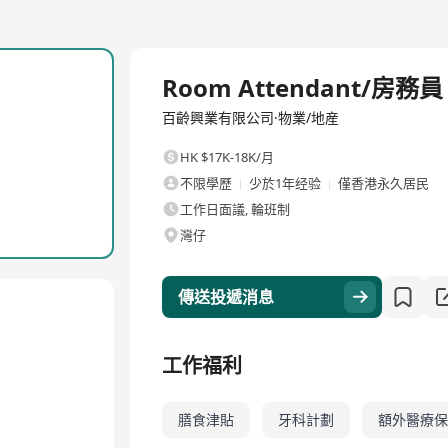
全職
Room Attendant/房務員
百齡興業有限公司·物業/地産
HK $17K-18K/月
不限學歷
少於1年经验
僅香港永久居民
工作日面議, 輪班制
灣仔
傳送投遞消息
工作福利
膳食津貼
牙科計劃
額外醫療保