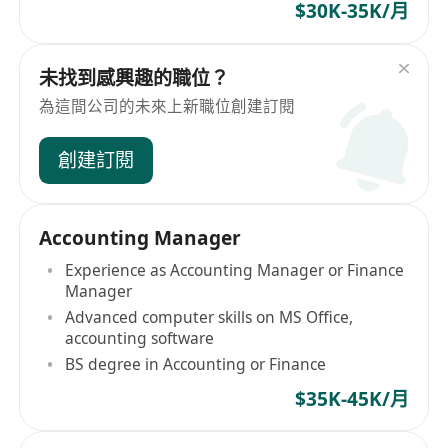
$30K-35K/月
未找到感興趣的職位？
為這間公司的未來上新職位創建訂閱
創建訂閱
Accounting Manager
Experience as Accounting Manager or Finance
Manager
Advanced computer skills on MS Office,
accounting software
BS degree in Accounting or Finance
$35K-45K/月