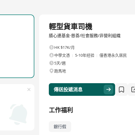
全職
輕型貨車司機
膳心連基金·慈善/社會服務/非營利組織
HK $17K/月
中學文憑
5-10年经验
僅香港永久居民
5天/週
跑馬地
傳送投遞消息
工作福利
銀行假