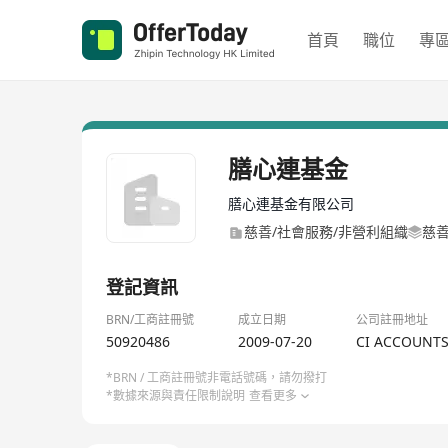
首頁
職位
專
膳心連基金
膳心連基金有限公司
慈善/社會服務/非營利組織
慈
登記資訊
BRN/工商註冊號
成立日期
公司註冊地址
50920486
2009-07-20
CI ACCOUNTS
*BRN / 工商註冊號非電話號碼，請勿撥打
*數據來源與責任限制說明
查看更多