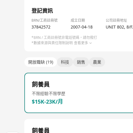
在Charles River，我们竭尽所能、创新不止
1/2
登記資訊
BRN/工商註冊號
成立日期
公司註冊地址
37842572
2007-04-18
UNIT 802, 8
*BRN / 工商註冊號非電話號碼，請勿撥打
*數據來源與責任限制說明
查看更多
開放職缺 (19)
科技
銷售
農業
飼養員
不限經驗
不限學歷
$15K-23K/月
飼養員