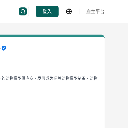
登入
雇主平台
D
从单一的动物模型供应商，发展成为涵盖动物模型制备、动物
江、广东、湖北、四川等地区。这些设施严格遵循标准化的生物