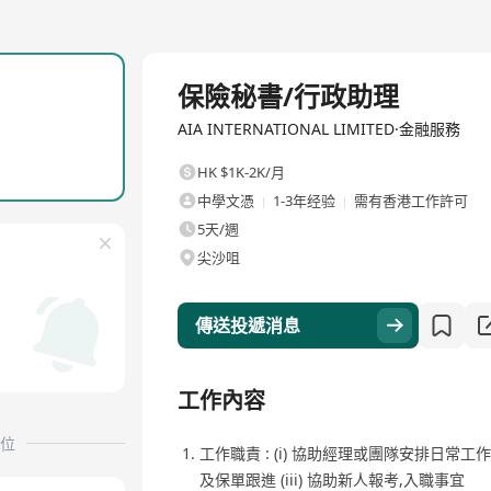
全職
保險秘書/行政助理
AIA INTERNATIONAL LIMITED·金融服務
HK $1K-2K/月
中學文憑
1-3年经验
需有香港工作許可
5天/週
尖沙咀
傳送投遞消息
工作內容
位
工作職責 : (i) 協助經理或團隊安排日常工
及保單跟進 (iii) 協助新人報考,入職事宜