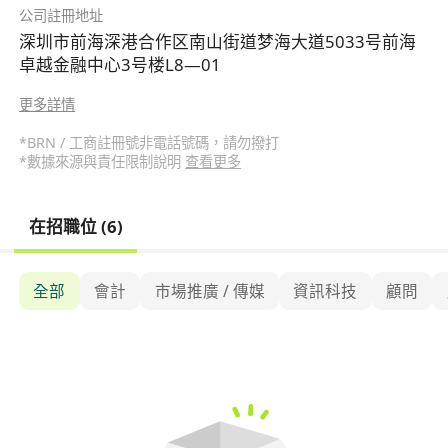
公司註冊地址
深圳市前海深港合作区南山街道梦海大道5033号前海
卓越金融中心3号楼L8—01
更多詳情
*BRN / 工商註冊號非電話號碼，請勿撥打
*數據來源與責任限制說明
查看更多
在招職位 (6)
全部
會計
市場推廣 / 傳媒
資訊科技
顧問