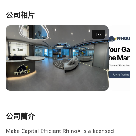
公司相片
1
/
2
公司簡介
Make Capital Efficient RhinoX is a licensed