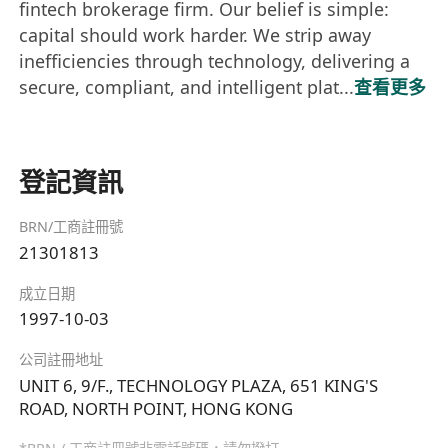
fintech brokerage firm. Our belief is simple:
capital should work harder. We strip away
inefficiencies through technology, delivering a
secure, compliant, and intelligent plat...
查看更多
登記資訊
BRN/工商註冊號
21301813
成立日期
1997-10-03
公司註冊地址
UNIT 6, 9/F., TECHNOLOGY PLAZA, 651 KING'S
ROAD, NORTH POINT, HONG KONG