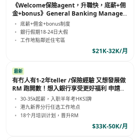
《Welcome保險agent，升職快，底薪+佣
金+bonus》General Banking Manager
(銀行分行客戶主任）
底薪+佣金+bonus制度
銀行假期18-24日大假
工作地點鄰近住宅區
$21K-32K/月
最新
有冇人有1-2年teller /保險經驗 又想發展做
RM 跑開數！想入銀行享受更好福利 申請時
唔洗牌
30-35k起薪，入职半年考HKSI牌
港九新界分行任选工作地点
18个月培训计划，晋升RM
$33K-50K/月