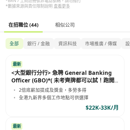
*BRN / 工商註冊號非電話號碼，請勿撥打
*數據來源與責任限制說明
查看更多
在招職位 (44)
相似公司
全部
銀行 / 金融
資訊科技
市場推廣 / 傳媒
最新
<大型銀行分行> 急聘 General Banking
Officer (GBO)*( 未考齊牌都可以試！跑開
數想轉型必看)
2倍底薪加提成及獎金，多勞多得
全港九新界多個工作地點可供選擇
$22K-33K/月
最新