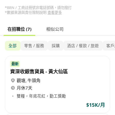
*BRN / 工商註冊號非電話號碼，請勿撥打
*數據來源與責任限制說明
查看更多
在招職位 (7)
相似公司
全部
零售 / 服務
採購
酒店 / 餐飲 / 旅遊
客戶
最新
資深收銀售貨員 - 黃大仙區
觀塘
,
牛頭角
月休7天
雙糧，年底花紅，勤工獎勵
$15K/月