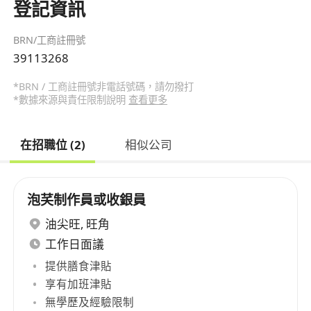
登記資訊
BRN/工商註冊號
39113268
*BRN / 工商註冊號非電話號碼，請勿撥打
*數據來源與責任限制說明
查看更多
在招職位 (2)
相似公司
泡芺制作員或收銀員
油尖旺
,
旺角
工作日面議
提供膳食津貼
享有加班津貼
無學歷及經驗限制