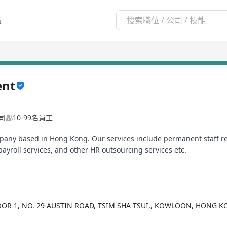
區
ent
司
10-99名員工
mpany based in Hong Kong. Our services include permanent staff re
payroll services, and other HR outsourcing services etc.
LOOR 1, NO. 29 AUSTIN ROAD, TSIM SHA TSUI,, KOWLOON, HONG 