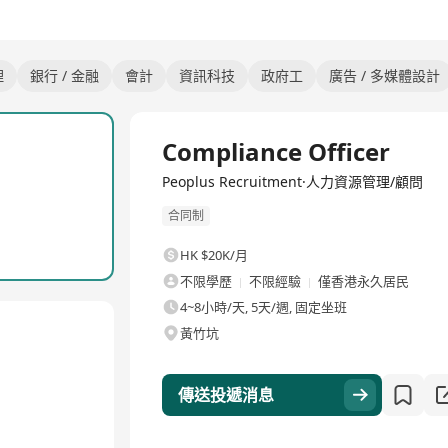
理
銀行 / 金融
會計
資訊科技
政府工
廣告 / 多媒體設計
全職
Compliance Officer
Peoplus Recruitment·人力資源管理/顧問
合同制
HK $20K/月
不限學歷
不限經驗
僅香港永久居民
4~8小時/天, 5天/週, 固定坐班
黃竹坑
傳送投遞消息