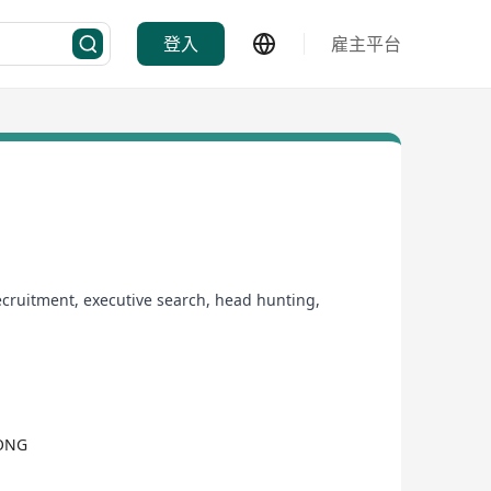
登入
雇主平台
cruitment, executive search, head hunting,
KONG