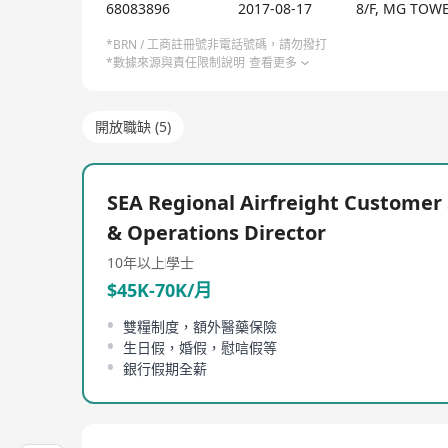
Driven to Deliver，易速信達，讓全球貨物運輸更
68083896
2017-08-17
8/F, MG TOW
*BRN / 工商註冊號非電話號碼，請勿撥打
*數據來源與責任限制說明
查看更多
開放職缺 (5)
SEA Regional Airfreight Customer 
& Operations Director
10年以上
學士
$45K-70K/月
雙糧制度，額外醫藥保險
生日假，婚假，慰唁假等
銀行假期全薪