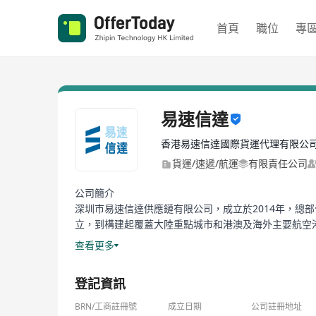
首頁
職位
專
易速信達
香港易速信達國際貨運代理有限公
貨運/速遞/航運
有限責任公司
公司簡介
深圳市易速信達供應鏈有限公司，成立於2014年，
立，到構建起覆蓋大陸重點城市和港澳及海外主要航空
物流服務成就客戶最大價值，為電商賣家、生產貿易類
查看更多
易速信達，以創新為驅動，以卓越服務運通全球。我們在
登記資訊
國際空運貨運量高達30萬噸。公司自主研發訂艙、運
BRN/工商註冊號
成立日期
公司註冊地址