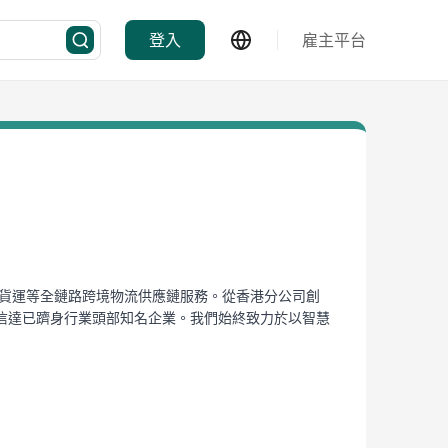
登入
雇主平台
口貨運等全鏈路跨境物流供應鏈服務。從香港分公司創
信達已躋身行業頭部知名企業。我們始終致力於以智慧
保持長期穩定合作，運營年度貨運包機超1000架次，年