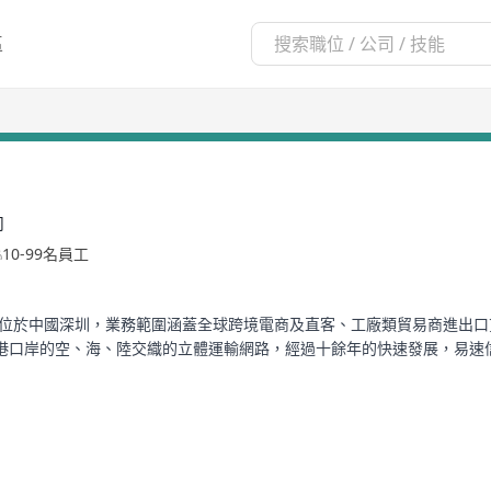
區
司
10-99名員工
總部位於中國深圳，業務範圍涵蓋全球跨境電商及直客、工廠類貿易商進出
港口岸的空、海、陸交織的立體運輸網路，經過十餘年的快速發展，易速
企業提供高效可靠的全球運力解決方案。
全球範圍內設立20餘家分公司，與400餘家貨運代理公司、100余家航司
力、報價及轉運系統，以技術賦能智慧物流。