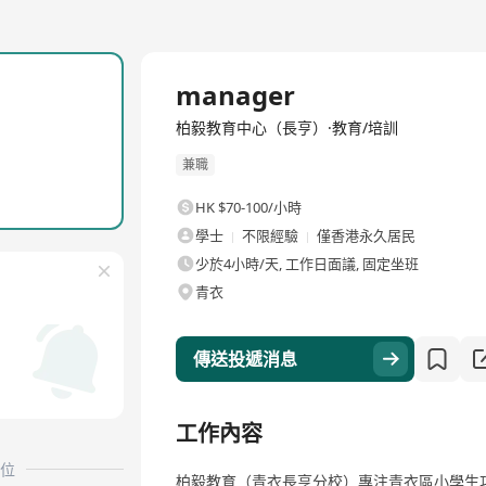
manager
柏毅教育中心（長亨）·教育/培訓
兼職
HK $70-100/小時
學士
不限經驗
僅香港永久居民
少於4小時/天, 工作日面議, 固定坐班
青衣
傳送投遞消息
工作內容
位
柏毅教育（青衣長亨分校）專注青衣區小學生