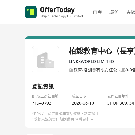
首頁
職位
專
柏毅教育中心（長亨
LINKXWORLD LIMITED
教育/培訓
有限責任公司
0-
登記資訊
BRN/工商註冊號
成立日期
公司註冊地址
71949792
2020-06-10
SHOP 309, 3
*BRN / 工商註冊號非電話號碼，請勿撥打
*數據來源與責任限制說明
查看更多