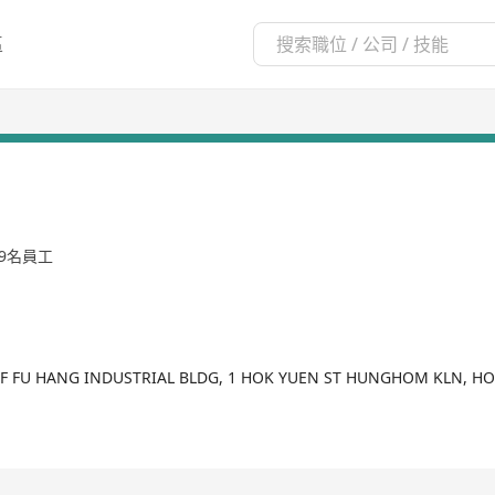
區
99名員工
8/F FU HANG INDUSTRIAL BLDG, 1 HOK YUEN ST HUNGHOM KLN, 