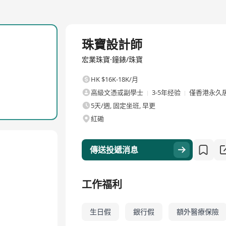
全職
珠寶設計師
宏業珠寶·鐘錶/珠寶
HK $16K-18K/月
高級文憑或副學士
3-5年经验
僅香港永久
5天/週, 固定坐班, 早更
紅磡
傳送投遞消息
工作福利
生日假
銀行假
額外醫療保險