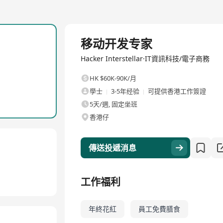
全職
移动开发专家
Hacker Interstellar·IT資訊科技/電子商務
HK $60K-90K/月
學士
3-5年经验
可提供香港工作簽證
5天/週, 固定坐班
香港仔
傳送投遞消息
工作福利
年終花紅
員工免費膳食