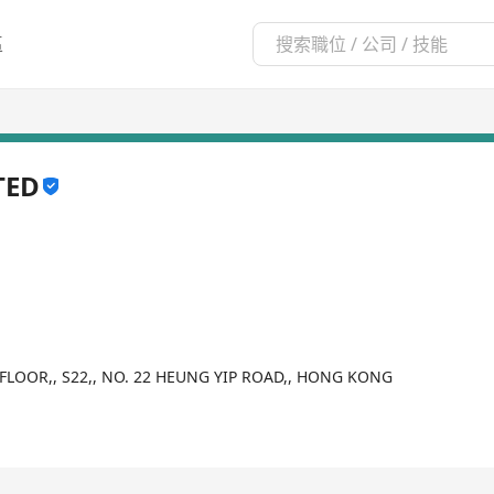
區
TED
 FLOOR,, S22,, NO. 22 HEUNG YIP ROAD,, HONG KONG