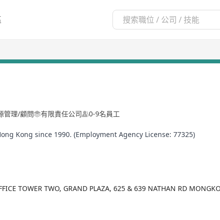
區
源管理/顧問
有限責任公司
0-9名員工
Hong Kong since 1990. (Employment Agency License: 77325)
OFFICE TOWER TWO, GRAND PLAZA, 625 & 639 NATHAN RD MONGK