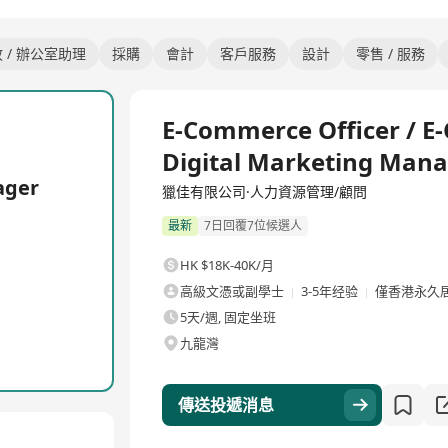
 / 辦公室助理
採購
會計
客戶服務
設計
零售 / 服務
全職
E-Commerce Officer / 
e
Digital Marketing Man
ager
獵佳有限公司·人力資源管理/顧問
最新
7日回覆7位候選人
HK $18K-40K/月
高級文憑或副學士
3-5年经验
僅香港永久
5天/週, 固定坐班
九龍灣
傳送投遞消息