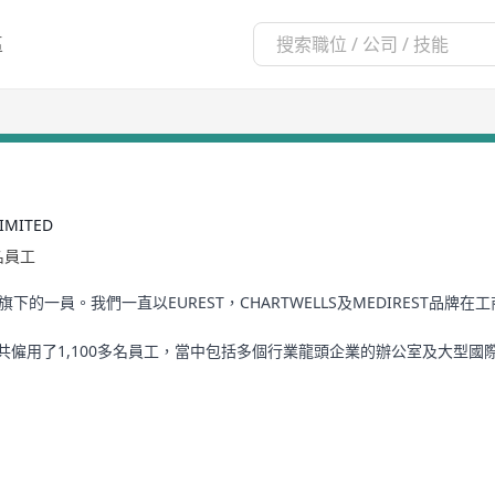
區
IMITED
+名員工
下的一員。我們一直以EUREST，CHARTWELLS及MEDIREST品
共僱用了1,100多名員工，當中包括多個行業龍頭企業的辦公室及大型
 subsidiary of Compass Group PLC. and have since then been putti
der the brand names of CHARTWELLS, EUREST, and MEDIREST respe
strong client partnerships: standing side-by-side with our clients
e better every day.