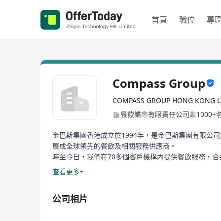
首頁
職位
專
Compass Group
COMPASS GROUP HONG KONG L
餐飲業
有限責任公司
1000
金巴斯集團香港成立於1994年，是金巴斯集團有限公司旗
展成全球領先的餐飲及相關服務供應商。
時至今日，我們在70多個客戶機構內提供餐飲服務，合
能夠向遍布全球各地的客戶持續展現創新的餐飲意念。
查看更多
Established in 1994, Compass Group Hong Kong is a
Business & Industry, and Healthcare segments un
公司相片
For us, two vital ingredients are needed to forge 
headed, as well as an unwavering commitment to b