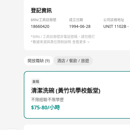
1/1
登記資訊
BRN/工商註冊號
成立日期
公司註冊地址
18660420
1994-06-28
UNIT 1102B -
*BRN / 工商註冊號非電話號碼，請勿撥打
*數據來源與責任限制說明
查看更多
開放職缺 (9)
酒店 / 餐飲 / 旅遊
兼職
清潔洗碗 (黃竹坑學校飯堂)
不限經驗
不限學歷
$75-80/小時