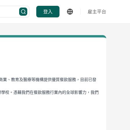
登入
雇主平台
牌在工商業、教育及醫療等機構提供優質餐飲服務，目前已發
國際學校。憑藉我們在餐飲服務行業內的全球影響力，我們
ng significant footmark in the Education,
ctively.
 to understand what they need and where they’re