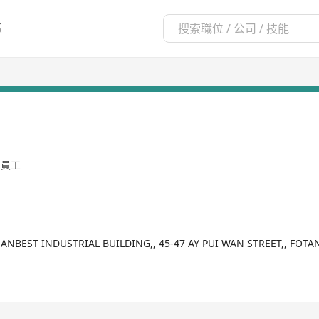
區
名員工
, HANBEST INDUSTRIAL BUILDING,, 45-47 AY PUI WAN STREET,, FO