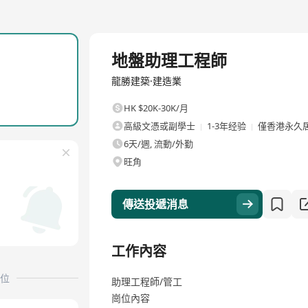
全職
地盤助理工程師
龍勝建築·建造業
HK $20K-30K/月
高級文憑或副學士
1-3年经验
僅香港永久
6天/週, 流動/外勤
旺角
傳送投遞消息
工作內容
位
助理工程師/管工
崗位內容