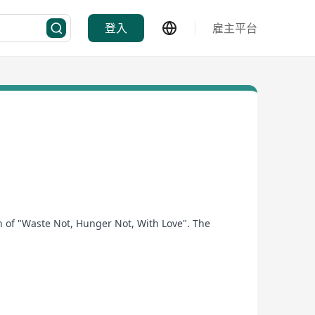
登入
雇主平台
n of "Waste Not, Hunger Not, With Love". The
s waste. Following strict safety protocols, the
rve the underprivileged communities in Hong Kong.