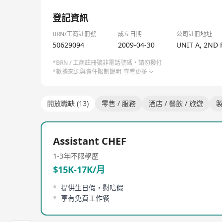
Reduce Food Waste
1/1
Alleviate Hunger
登記資訊
Relieve Poverty
Educate the Next Generation
BRN/工商註冊號
成立日期
公司註冊地址
50629094
2009-04-30
UNIT A, 2ND 
*BRN / 工商註冊號非電話號碼，請勿撥打
*數據來源與責任限制說明
查看更多
開放職缺 (13)
零售 / 服務
酒店 / 餐飲 / 旅遊
製
Assistant CHEF
1-3年
不限學歷
$15K-17K/月
提供生日假，慰唁假
享有免費工作餐