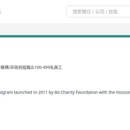
區
善機構/非政府組織
100-499名員工
rogram launched in 2011 by Bo Charity Foundation with the missio
sectors of the food industry that would otherwise be disposed of a
tious hot meals in our central kitchens and be redistributed to se