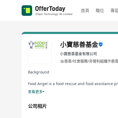
首頁
職位
專
小寶慈善基金
小寶慈善基金有限公司
慈善/社會服務/非營利組織
慈
Background
Food Angel is a food rescue and food assistance p
program rescues edible surplus food from different 
查看更多
rescued food items will then be prepared as nutri
公司相片
Mission