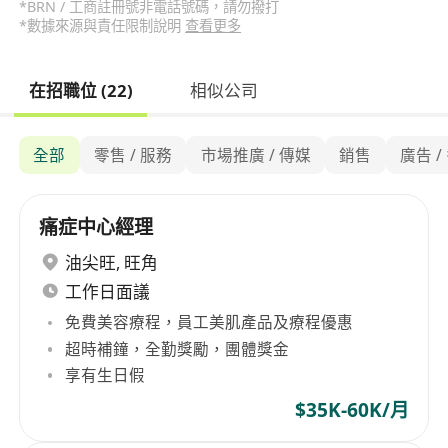
*BRN / 工商註冊號非電話號碼，請勿撥打
*數據來源與責任限制說明
查看更多
在招職位 (22)
相似公司
全部
零售 / 服務
市場推廣 / 傳媒
銷售
廣告 
痛症中心經理
油尖旺
,
旺角
工作日面議
免費美容療程，員工美肌產品及療程優惠
超時補鐘，全勤獎勵，團體獎金
享有生日假
$35K-60K/月