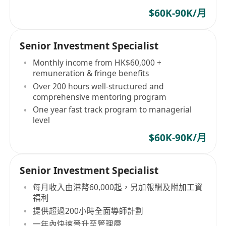
$60K-90K/月
Senior Investment Specialist
Monthly income from HK$60,000 +
remuneration & fringe benefits
Over 200 hours well-structured and
comprehensive mentoring program
One year fast track program to managerial
level
$60K-90K/月
Senior Investment Specialist
每月收入由港幣60,000起，另加報酬及附加工資
福利
提供超過200小時全面導師計劃
一年內快速晉升至管理層